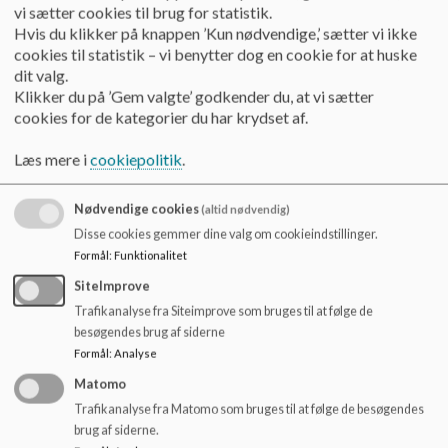
o
vi sætter cookies til brug for statistik.
l
Hvis du klikker på knappen ’Kun nødvendige,’ sætter vi ikke
d
cookies til statistik – vi benytter dog en cookie for at huske
Telefonnummer:
e
dit valg.
t
Klikker du på ’Gem valgte’ godkender du, at vi sætter
2137 5557
cookies for de kategorier du har krydset af.
Læs mere i
cookiepolitik
.
Princip for Hadsten Skoles SFO
Nødvendige cookies
(altid nødvendig)
SFO er et fritidstilbud til eleverne på 0. – 3. årgang, samt
Disse cookies gemmer dine valg om cookieindstillinger.
Førskolegruppen – kommende elever på 0.årgang.
Formål
:
Funktionalitet
SiteImprove
Trafikanalyse fra Siteimprove som bruges til at følge de
SFO på Hadsten Skole er baseret på, at børnene oplever:
besøgendes brug af siderne
Formål
:
Analyse
Forpligtende fællesskaber
Matomo
Sundhed og bevægelse
Trafikanalyse fra Matomo som bruges til at følge de besøgendes
brug af siderne.
Nærværende, anerkendende voksne