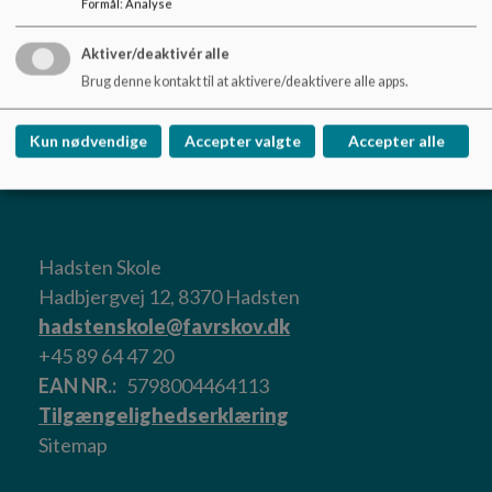
Formål
:
Analyse
Et velfungerende forældresamarbejde
Aktiver/deaktivér alle
Brug denne kontakt til at aktivere/deaktivere alle apps.
Et velfungerende samarbejde med dagtilbud og skole
Kun nødvendige
Accepter valgte
Accepter alle
Hadsten Skole
Hadbjergvej 12, 8370 Hadsten
hadstenskole@favrskov.dk
+45 89 64 47 20
EAN NR.
5798004464113
Tilgængelighedserklæring
Sitemap