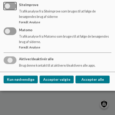
o
hadstenskole@favrskov.dk
SiteImprove
l
Trafikanalyse fra Siteimprove som bruges til at følge de
+45 89 64 47 20
d
besøgendes brug af siderne
e
EAN NR.
5798004464113
Formål
:
Analyse
t
Tilgængelighedserklæring
Matomo
Sitemap
Trafikanalyse fra Matomo som bruges til at følge de besøgendes
brug af siderne.
Cookie politik
Formål
:
Analyse
Aktiver/deaktivér alle
Brug denne kontakt til at aktivere/deaktivere alle apps.
Kun nødvendige
Accepter valgte
Accepter alle