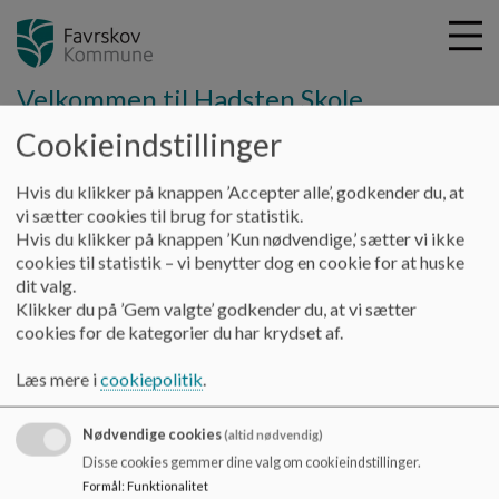
Velkommen til Hadsten Skole
Cookieindstillinger
G
Hvis du klikker på knappen ’Accepter alle’, godkender du, at
å
Skolens afdelinger
Indskoling
vi sætter cookies til brug for statistik.
t
Hvis du klikker på knappen ’Kun nødvendige,’ sætter vi ikke
i
cookies til statistik – vi benytter dog en cookie for at huske
Indskoling
l
dit valg.
h
Klikker du på ’Gem valgte’ godkender du, at vi sætter
o
cookies for de kategorier du har krydset af.
v
Afdelingsleder: Simon Antonsen
e
Læs mere i
cookiepolitik
.
d
i
Nødvendige cookies
n
(altid nødvendig)
d
Hadsten Skole
Disse cookies gemmer dine valg om cookieindstillinger.
h
Formål
:
Funktionalitet
Hadbjergvej 12, 8370 Hadsten