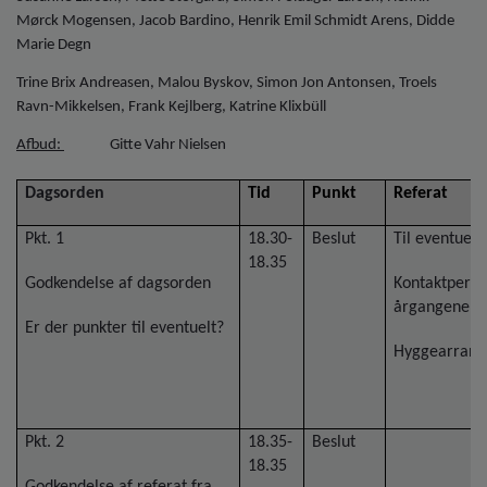
o
Mørck Mogensen, Jacob Bardino, Henrik Emil Schmidt Arens, Didde
l
Marie Degn
d
e
Trine Brix Andreasen, Malou Byskov, Simon Jon Antonsen, Troels
t
Ravn-Mikkelsen, Frank Kejlberg, Katrine Klixbüll
Afbud:
Gitte Vahr Nielsen
Dagsorden
Tid
Punkt
Referat
Pkt. 1
18.30-
Beslut
Til eventuelt:
18.35
Godkendelse af dagsorden
Kontaktperso
årgangene
Er der punkter til eventuelt?
Hyggearran
Pkt. 2
18.35-
Beslut
18.35
Godkendelse af referat fra