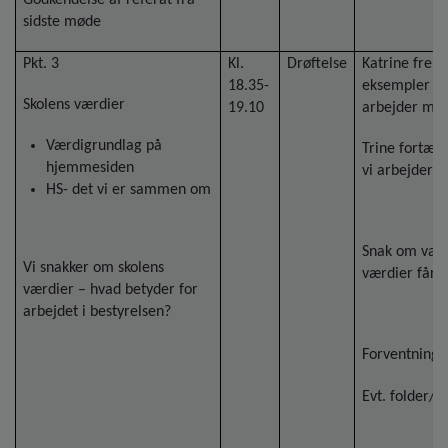
sidste møde
Pkt. 3
Kl.
Drøftelse
Katrine frem
18.35-
eksempler på
Skolens værdier
19.10
arbejder med
Værdigrundlag på
Trine fortæl
hjemmesiden
vi arbejder 
HS- det vi er sammen om
Snak om værd
Vi snakker om skolens
værdier får l
værdier – hvad betyder for
arbejdet i bestyrelsen?
Forventninge
Evt. folder/b