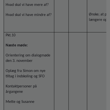
Hvad skal vi have mere af?
Ønske; at pkt.
Hvad skal vi have mindre af?
længere op i
Pkt.10
Næste møde:
Orientering om dialogmøde
den 3. november
Oplæg fra Simon om nye
tiltag i indskoling og SFO
Kontaktpersoner på
årgangene
Mette og Susanne