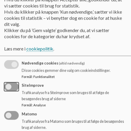
vi sætter cookies til brug for statistik.
Hvis du klikker på knappen ’Kun nødvendige,’ sætter vi ikke
cookies til statistik – vi benytter dog en cookie for at huske
Tilladelse til
dit valg.
Klikker du på ’Gem valgte’ godkender du, at vi sætter
cookies for de kategorier du har krydset af.
EL-løbehjul
Læs mere i
cookiepolitik
.
Nødvendige cookies
(altid nødvendig)
Drøftelse af
Disse cookies gemmer dine valg om cookieindstillinger.
fortsat skal
Formål
:
Funktionalitet
at forlade sk
SiteImprove
igen med ele
Trafikanalyse fra Siteimprove som bruges til at følge de
besøgendes brug af siderne
Formål
:
Analyse
Mobiltelefone
Matomo
drøftet på si
Trafikanalyse fra Matomo som bruges til at følge de besøgendes
afdelingsmød
brug af siderne.
ønske fra per