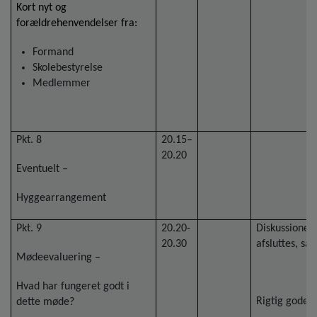
Kort nyt og
forældrehenvendelser fra:
Formand
Skolebestyrelse
Medlemmer
Pkt. 8
20.15–
20.20
Eventuelt –
Hyggearrangement
Pkt. 9
20.20-
Diskussioner 
20.30
afsluttes, så 
Mødeevaluering –
Hvad har fungeret godt i
Rigtig gode d
dette møde?