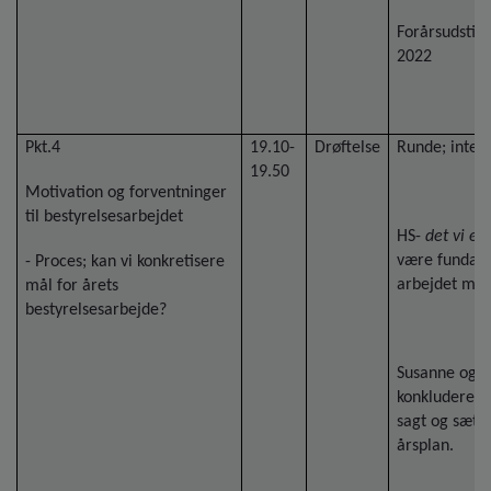
Forårsudstilli
2022
Pkt.4
19.10-
Drøftelse
Runde; inter
19.50
Motivation og forventninger
til bestyrelsesarbejdet
HS-
det vi e
være fundam
- Proces; kan vi konkretisere
arbejdet med
mål for årets
bestyrelsesarbejde?
Susanne og 
konkluderede
sagt og sætte
årsplan.