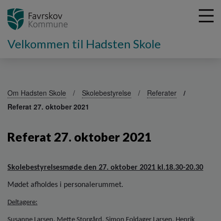
Velkommen til Hadsten Skole
G
å
Om Hadsten Skole
Skolebestyrelse
Referater
t
Referat 27. oktober 2021
i
l
h
Referat 27. oktober 2021
o
v
e
Skolebestyrelsesmøde den 27. oktober 2021 kl.18.30-20.30
d
i
Mødet afholdes i personalerummet.
n
Deltagere:
d
h
Susanne Larsen, Mette Storgård, Simon Foldager Larsen, Henrik