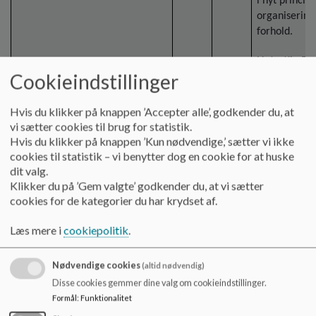
i nyt princip
organisering 
forhold.
Net-etik:
Et 
Cookieindstillinger
til digital d
dannelse til 
også tilstræb
Hvis du klikker på knappen ’Accepter alle’, godkender du, at
myndigørelse.
vi sætter cookies til brug for statistik.
Sendes til ud
Hvis du klikker på knappen ’Kun nødvendige,’ sætter vi ikke
cookies til statistik – vi benytter dog en cookie for at huske
dit valg.
Klikker du på ’Gem valgte’ godkender du, at vi sætter
cookies for de kategorier du har krydset af.
Punktet lukke
Læs mere i
cookiepolitik
.
gang.
Nødvendige cookies
(altid nødvendig)
Pkt.4
19.15-
B
Skolebestyre
Disse cookies gemmer dine valg om cookieindstillinger.
19.45
af både §16b
Undervisningens organisering
Formål
:
Funktionalitet
Skolebestyr