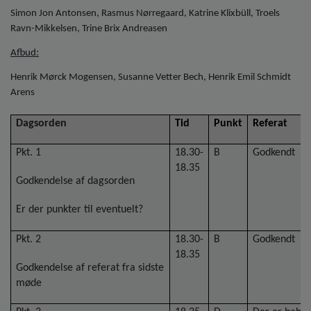
o
Simon Jon Antonsen, Rasmus Nørregaard, Katrine Klixbüll, Troels
l
Ravn-Mikkelsen, Trine Brix Andreasen
d
e
Afbud:
t
Henrik Mørck Mogensen, Susanne Vetter Bech, Henrik Emil Schmidt
Arens
Dagsorden
Tid
Punkt
Referat
Pkt. 1
18.30-
B
Godkendt
18.35
Godkendelse af dagsorden
Er der punkter til eventuelt?
Pkt. 2
18.30-
B
Godkendt
18.35
Godkendelse af referat fra sidste
møde