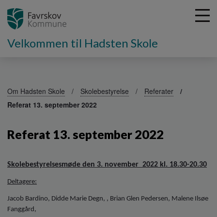
Velkommen til Hadsten Skole
G
å
Om Hadsten Skole
Skolebestyrelse
Referater
t
Referat 13. september 2022
i
l
h
Referat 13. september 2022
o
v
e
Skolebestyrelsesmøde den 3. november 2022 kl. 18.30-20.30
d
i
Deltagere:
n
Jacob Bardino, Didde Marie Degn, , Brian Glen Pedersen, Malene Ilsøe
d
Fanggård,
h