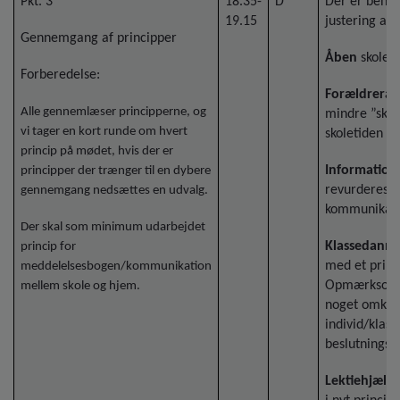
Pkt. 3
18.35-
D
Der er beho
19.15
justering af 
Gennemgang af principper
Åben
skole b
Forberedelse:
Forældreråd
Alle gennemlæser principperne, og
mindre ”skal”
vi tager en kort runde om hvert
skoletiden og 
princip på mødet, hvis der er
Information
principper der trænger til en dybere
revurderes he
gennemgang nedsættes en udvalg.
kommunikatio
Der skal som minimum udarbejdet
Klassedanne
princip for
med et princ
meddelelsesbogen/kommunikation
Opmærksomhe
mellem skole og hjem.
noget omkri
individ/klas
beslutnings
Lektiehjælp/