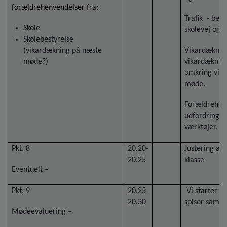
forældrehenvendelser fra:
Trafik - besø
Skole
skolevej og
Skolebestyrelse
(vikardækning på næste
Vikardækning
møde?)
vikardækning
omkring vik
møde.
Forældrehen
udfordringer
værktøjer.
Pkt. 8
20.20-
Justering af 
20.25
klasse
Eventuelt –
Pkt. 9
20.25-
Vi starter en
20.30
spiser samm
Mødeevaluering –