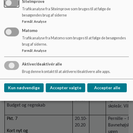
SiteImprove
-
§16b og §16d drøftes og føres til
timefordelins
Trafikanalyse fra Siteimprove som bruges til at følge de
referat.
besøgendes brug af siderne
Formål
:
Analyse
- Timetal kommende skoleår
drøftes
Matomo
Trafikanalyse fra Matomo som bruges til at følge de besøgendes
Pkt.5
19.45-
B
Godkendt me
brug af siderne.
19.55
opmærksomhe
Formål
:
Analyse
Ændringsforslag til princip for ture
tilstræbe at 
ud af huset.
turen/skolen
Aktiver/deaktivér alle
Brug denne kontakt til at aktivere/deaktivere alle apps.
Se vedhæftede forslag til
ændring.
Kun nødvendige
Accepter valgte
Accepter alle
Pkt. 6
19.55-
O
Punktet udsæ
20.10
og udarbejd
Budget og regnskab
skoleår. Vil b
Pkt. 7
20.10-
Pernille – M
20.20
Bavnehøjskol
Kort nyt og
ugen