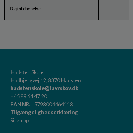
-
Digital dannelse
Hadsten Skole
Hadbjergvej 12, 8370 Hadsten
hadstenskole@favrskov.dk
+45 89 64 47 20
EAN NR.
5798004464113
Tilgængelighedserklæring
Sitemap