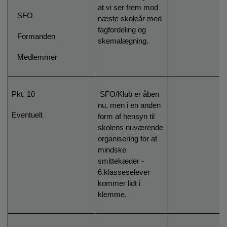
at vi ser frem mod
-
SFO
næste skoleår med
fagfordeling og
-
Formanden
skemalægning.
-
Medlemmer
Pkt. 10
SFO/Klub er åben
nu, men i en anden
Eventuelt
form af hensyn til
skolens nuværende
organisering for at
mindske
smittekæder -
6.klasseselever
kommer lidt i
klemme.