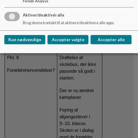
Formål
:
Analyse
på alle skoler.
Drøftelse af,
Aktiver/deaktivér alle
hvordan vi kan
Brug denne kontakt til at aktivere/deaktivere alle apps.
rekruttere
kandidater.
Kun nødvendige
Accepter valgte
Accepter alle
Pkt. 8
Drøftelse af
skolebus, der ikke
Forældrehenvendelser?
passede så godt i
starten.
Der er nu ændret
køreplaner
Fejring af
afgangselever i
9.-10. klasse.
Skolen er i dialog
med de forældre,