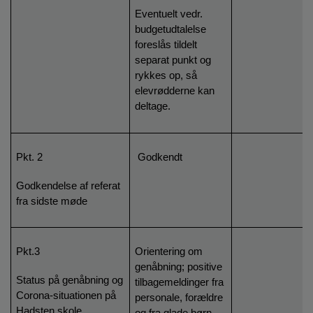
Eventuelt vedr.
budgetudtalelse
foreslås tildelt
separat punkt og
rykkes op, så
elevrødderne kan
deltage.
Pkt. 2
Godkendt
Godkendelse af referat
fra sidste møde
Pkt.3
Orientering om
genåbning; positive
Status på genåbning og
tilbagemeldinger fra
Corona-situationen på
personale, forældre
Hadsten skole
og fra glade børn.