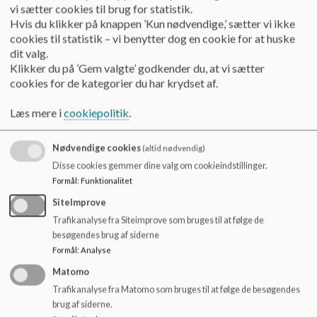
vi sætter cookies til brug for statistik.
forbindelse med
Hvis du klikker på knappen ’Kun nødvendige,’ sætter vi ikke
udearealerne.
cookies til statistik – vi benytter dog en cookie for at huske
dit valg.
Klikker du på ’Gem valgte’ godkender du, at vi sætter
Pkt. 5 Nyt fra elevråd
Elevrådet har ikke
cookies for de kategorier du har krydset af.
afholdt møder
grundet nedlukning
Læs mere i
cookiepolitik
.
Nødvendige cookies
(altid nødvendig)
Pkt. 6
Tillægget til
Disse cookies gemmer dine valg om cookieindstillinger.
kvalitetsrapporten
Formål
:
Funktionalitet
Tillæg til
er godkendt af
SiteImprove
kvalitetsrapporten
bestyrelsen.
Trafikanalyse fra Siteimprove som bruges til at følge de
besøgendes brug af siderne
Formål
:
Analyse
Pkt. 7
Der afventes et
Matomo
udspil fra
Valg til bestyrelsen –
Trafikanalyse fra Matomo som bruges til at følge de besøgendes
forvaltningen jf.
brug af siderne.
hvordan i en Coronatid?
fælles valghandling