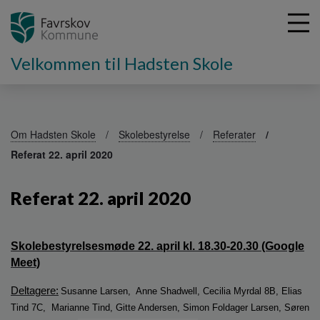
Velkommen til Hadsten Skole
G
å
Om Hadsten Skole
Skolebestyrelse
Referater
t
Referat 22. april 2020
i
l
h
Referat 22. april 2020
o
v
e
Skolebestyrelsesmøde 22. april kl. 18.30-20.30 (Google
d
Meet)
i
n
Deltagere:
Susanne Larsen, Anne Shadwell, Cecilia Myrdal 8B, Elias
d
Tind 7C, Marianne Tind, Gitte Andersen, Simon Foldager Larsen, Søren
h