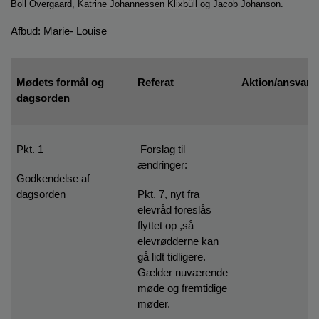
Boll Overgaard,
Katrine Johannessen Klixbüll
og Jacob Johanson.
o
l
Afbud
: Marie- Louise
d
e
t
Mødets formål og
Referat
Aktion/ansvarli
dagsorden
Pkt. 1
Forslag til
ændringer:
Godkendelse af
dagsorden
Pkt. 7, nyt fra
elevråd foreslås
flyttet op ,så
elevrødderne kan
gå lidt tidligere.
Gælder nuværende
møde og fremtidige
møder.