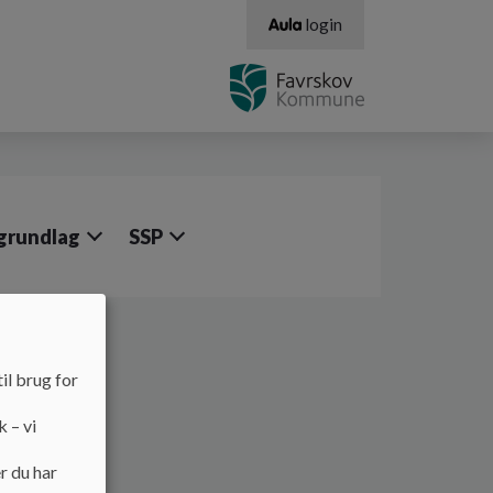
login
grundlag
SSP
il brug for
k – vi
r du har