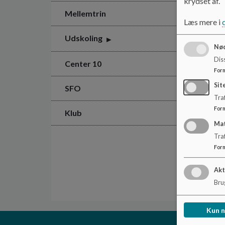
krydset af.
Mellemtrin
Læs mere i
Udskoling
Nød
Dis
Center 10
For
Sit
SFO
Traf
For
Klub
Ma
Tra
For
Akt
Brug
Kun 