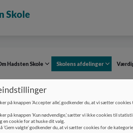
n Skole
Om Hadsten Skole
Skolens afdelinger
Værdi
indstillinger
Skolens afdelinger
ker på knappen ’Accepter alle’, godkender du, at vi sætter cookies t
Skolens afdelinger
ker på knappen ’Kun nødvendige,’ sætter vi ikke cookies til statisti
 en cookie for at huske dit valg.
å ’Gem valgte’ godkender du, at vi sætter cookies for de kategorie