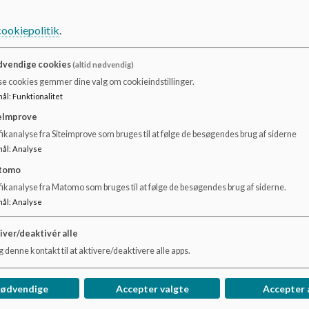
cookiepolitik
.
vendige cookies
(altid nødvendig)
se cookies gemmer dine valg om cookieindstillinger.
mål
:
Funktionalitet
eImprove
ikanalyse fra Siteimprove som bruges til at følge de besøgendes brug af siderne
mål
:
Analyse
tomo
fikanalyse fra Matomo som bruges til at følge de besøgendes brug af siderne.
mål
:
Analyse
iver/deaktivér alle
 denne kontakt til at aktivere/deaktivere alle apps.
nødvendige
Accepter valgte
Accepter 