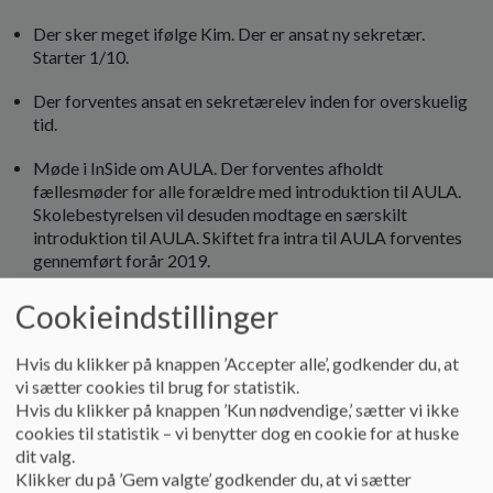
Der sker meget ifølge Kim. Der er ansat ny sekretær.
Starter 1/10.
Der forventes ansat en sekretærelev inden for overskuelig
tid.
Møde i InSide om AULA. Der forventes afholdt
fællesmøder for alle forældre med introduktion til AULA.
Skolebestyrelsen vil desuden modtage en særskilt
introduktion til AULA. Skiftet fra intra til AULA forventes
gennemført forår 2019.
Kent spørger til opgørelsen af elevantal i skoleåret
Cookieindstillinger
2018/2019. Elevtallet lander på ca. 709 imod et estimeret
elevantal på ca. 685.
Hvis du klikker på knappen ’Accepter alle’, godkender du, at
vi sætter cookies til brug for statistik.
Hvis du klikker på knappen ’Kun nødvendige,’ sætter vi ikke
Fra SFO:
cookies til statistik – vi benytter dog en cookie for at huske
dit valg.
Grillfest er afholdt. Mange deltagere. God aften.
Klikker du på ’Gem valgte’ godkender du, at vi sætter