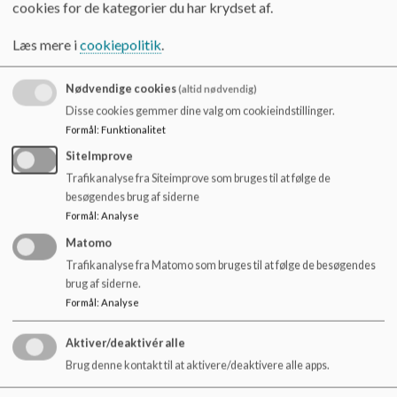
cookies for de kategorier du har krydset af.
Legepladsen er stadig under renovering.
Læs mere i
cookiepolitik
.
Deltagelse i bag for en sag i uge 41.
Nødvendige cookies
(altid nødvendig)
Fra formanden:
Disse cookies gemmer dine valg om cookieindstillinger.
Formål
:
Funktionalitet
Opdatering på formandens deltagelse i forældremøder i 7.
og 0. klasse: Kritik af skoleboden. Ønske om bestilling via
SiteImprove
intra eller andet centraliseret system. Tages op ifm.
Trafikanalyse fra Siteimprove som bruges til at følge de
diskussion af kostpolitik.
besøgendes brug af siderne
Formål
:
Analyse
3A har skrevet, at de er kede af, at garderoberne er fjernet:
Der arbejdes på en løsning der kan godkendes af
Matomo
brandmyndighederne.
Trafikanalyse fra Matomo som bruges til at følge de besøgendes
brug af siderne.
Formål
:
Analyse
Fra medlemmer
Aktiver/deaktivér alle
Skolebestyrelsen har deltaget på forældremøde i 4. klasse og
Brug denne kontakt til at aktivere/deaktivere alle apps.
specialklassen.