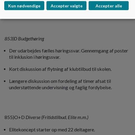
Fra elevrådet
Kun nødvendige
Accepter valgte
Accepter alle
Ingen deltagelse fra elevrådet.
853)D Budgethøring
Der udarbejdes fælles høringssvar. Gennemgang af poster
til inklusion i høringssvar.
Kort diskussion af flytning af klubtilbud til skolen.
Længere diskussion om fordeling af timer afsat til
understøttende undervisning og faglig fordybelse.
855)O+D
Diverse (Fritidstilbud, Elite m.m.)
Elitekoncept starter op med 22 deltagere.