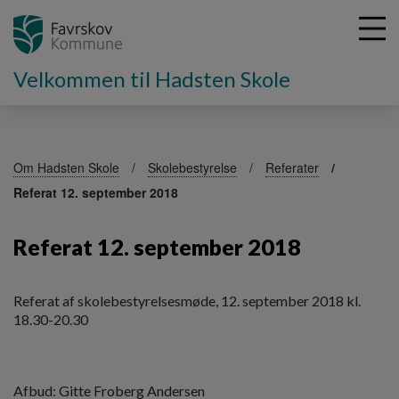
Velkommen til Hadsten Skole
G
å
Om Hadsten Skole
Skolebestyrelse
Referater
t
Referat 12. september 2018
i
l
h
Referat 12. september 2018
o
v
e
Referat af skolebestyrelsesmøde, 12. september 2018 kl.
d
18.30-20.30
i
n
d
h
Afbud: Gitte Froberg Andersen