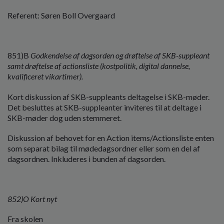
o
l
Referent: Søren Boll Overgaard
d
e
t
851)B
Godkendelse af dagsorden og drøftelse af SKB-suppleant
samt drøftelse af actionsliste (kostpolitik, digital dannelse,
kvalificeret vikartimer).
Kort diskussion af SKB-suppleants deltagelse i SKB-møder.
Det besluttes at SKB-suppleanter inviteres til at deltage i
SKB-møder dog uden stemmeret.
Diskussion af behovet for en Action items/Actionsliste enten
som separat bilag til mødedagsordner eller som en del af
dagsordnen. Inkluderes i bunden af dagsorden.
852)O Kort nyt
Fra skolen