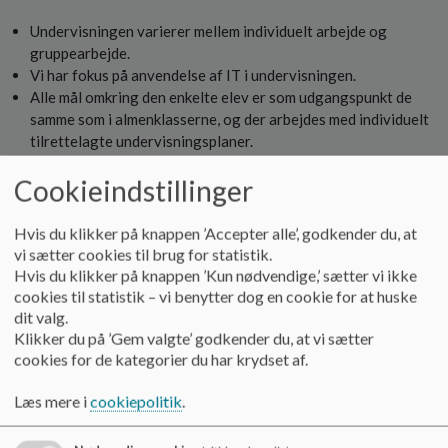
Undervisningen varierer mellem individuelt arbejde og
gruppearbejde.
Vi har fokus på anvendelse af IT i undervisningen.
Alle mål omkring den enkelte elev er som udgangspunkt de
samme som i almenklasserne, og der arbejdes med individuelt
tilrettelagte undervisningsplaner.
Cookieindstillinger
Hvad tilbyder vi for elevens trivsel og udvikling?
Hvis du klikker på knappen ’Accepter alle’, godkender du, at
vi sætter cookies til brug for statistik.
Vi arbejder med at styrke den enkelte elevs sociale
Hvis du klikker på knappen ’Kun nødvendige,’ sætter vi ikke
kompetencer og færdigheder for at udvikle elevens evne til
cookies til statistik – vi benytter dog en cookie for at huske
at indgå i et positivt fællesskab. Vi har særligt fokus på at
dit valg.
inkludere eleven i sociale sammenhænge - i og uden for
Klikker du på ’Gem valgte’ godkender du, at vi sætter
skoletilbuddet.
cookies for de kategorier du har krydset af.
Læs mere i
cookiepolitik
.
Forældresamarbejde