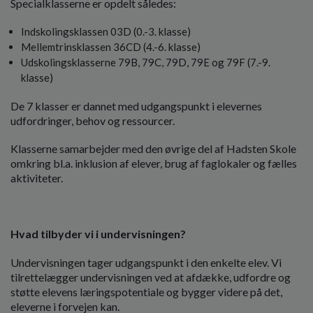
Specialklasserne er opdelt således:
o
l
Indskolingsklassen 03D (0.-3. klasse)
d
Mellemtrinsklassen 36CD (4.-6. klasse)
e
Udskolingsklasserne 79B, 79C, 79D, 79E og 79F (7.-9.
t
klasse)
De 7 klasser er dannet med udgangspunkt i elevernes
udfordringer, behov og ressourcer.
Klasserne samarbejder med den øvrige del af Hadsten Skole
omkring bl.a. inklusion af elever, brug af faglokaler og fælles
aktiviteter.
Hvad tilbyder vi i undervisningen?
Undervisningen tager udgangspunkt i den enkelte elev. Vi
tilrettelægger undervisningen ved at afdække, udfordre og
støtte elevens læringspotentiale og bygger videre på det,
eleverne i forvejen kan.