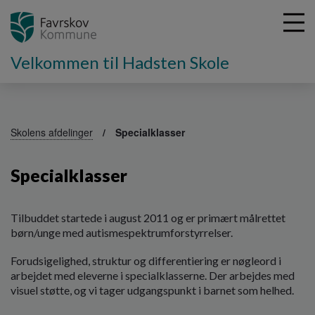
Velkommen til Hadsten Skole
G
å
Skolens afdelinger
Specialklasser
t
i
Specialklasser
l
h
o
v
Tilbuddet startede i august 2011 og er primært målrettet
e
børn/unge med autismespektrumforstyrrelser.
d
Forudsigelighed, struktur og differentiering er nøgleord i
i
arbejdet med eleverne i specialklasserne. Der arbejdes med
n
visuel støtte, og vi tager udgangspunkt i barnet som helhed.
d
h