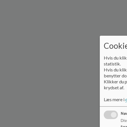
Cookie
Hvis du klik
statistik.
Hvis du klik
benytter dog
Klikker du p
krydset af.
Læs mere i
Nød
Dis
For