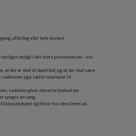
gang, afdeling eller hele skolen).
urtigst muligt i det store personalerum – evt.
.
, at der er sket et dødsfald, og at der skal være
reaktioner pga. tætte relationer til
kolen. Ledelsen giver eleverne besked om
er synges en sang.
l klasselokalet og bliver hos dem timen ud.