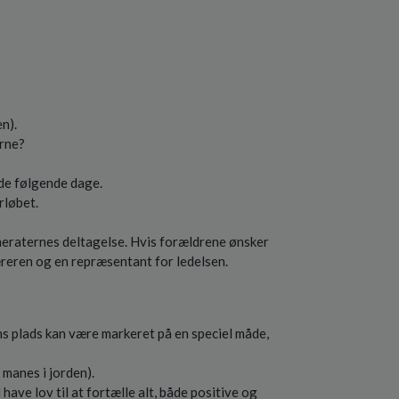
n).
erne?
/de følgende dage.
rløbet.
eraternes deltagelse. Hvis forældrene ønsker
æreren og en repræsentant for ledelsen.
ns plads kan være markeret på en speciel måde,
 manes i jorden).
ave lov til at fortælle alt, både positive og