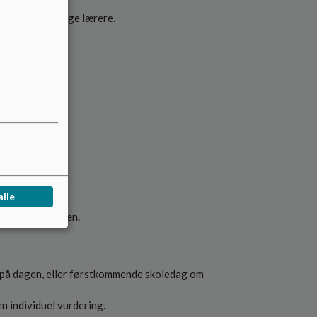
og klassens øvrige lærere.
alle
rmerer ledelsen.
e på dagen, eller førstkommende skoledag om
en individuel vurdering.