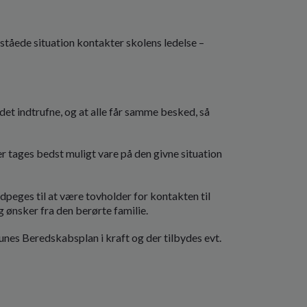
pståede situation kontakter skolens ledelse –
 det indtrufne, og at alle får samme besked, så
r tages bedst muligt vare på den givne situation
udpeges til at være tovholder for kontakten til
 ønsker fra den berørte familie.
es Beredskabsplan i kraft og der tilbydes evt.