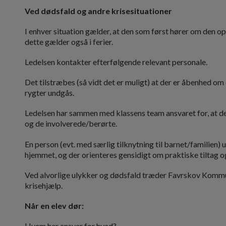
Ved dødsfald og andre krisesituationer
I enhver situation gælder, at den som først hører om den o
dette gælder også i ferier.
Ledelsen kontakter efterfølgende relevant personale.
Det tilstræbes (så vidt det er muligt) at der er åbenhed om
rygter undgås.
Ledelsen har sammen med klassens team ansvaret for, at de
og de involverede/berørte.
En person (evt. med særlig tilknytning til barnet/familien) 
hjemmet, og der orienteres gensidigt om praktiske tiltag og
Ved alvorlige ulykker og dødsfald træder Favrskov Kommun
krisehjælp.
Når en elev dør:
Hvem har ansvar for hvad?