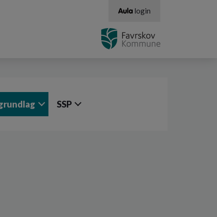
login
grundlag
SSP