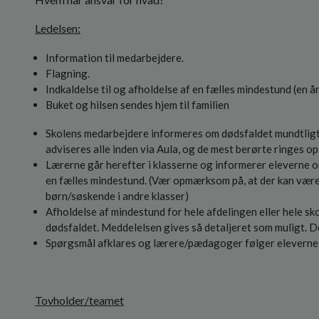
Ledelsen:
Information til medarbejdere.
Flagning.
Indkaldelse til og afholdelse af en fælles mindestund (en år
Buket og hilsen sendes hjem til familien
Skolens medarbejdere informeres om dødsfaldet mundtligt h
adviseres alle inden via Aula, og de mest berørte ringes op
Lærerne går herefter i klasserne og informerer eleverne om
en fælles mindestund. (Vær opmærksom på, at der kan være 
børn/søskende i andre klasser)
Afholdelse af mindestund for hele afdelingen eller hele s
dødsfaldet. Meddelelsen gives så detaljeret som muligt. D
Spørgsmål afklares og lærere/pædagoger følger eleverne ti
Tovholder/teamet