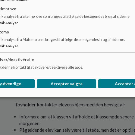
Blomster til og deltagelse i begravelsen.
Skriftlig information til klassens forældre, SFO, ledelsen 
eImprove
ikanalyse fra Siteimprove som bruges til at følge de besøgendes brug af siderne
mål
:
Analyse
Mindestund arrangeres den første dag efter ferien.
tomo
fikanalyse fra Matomo som bruges til at følge de besøgendes brug af siderne.
Forløbet i klassen foregår også den første dag efter ferien.
mål
:
Analyse
iver/deaktivér alle
 denne kontakt til at aktivere/deaktivere alle apps.
Når en elev mister mor/far eller søskende
Skolen flager ikke.
nødvendige
Accepter valgte
Accepter 
Hjemmet kontakter skolen evt. kontaktlærer og denne info
Tovholder kontakter elevens hjem med den hensigt at:
Informere om, at klassen vil afholde et klassemøde sener
morgenen.
Pågældende elev kan selv være til stede, men det er op til 