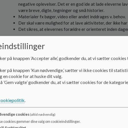
negative oplevelser. Det er en god ide at lade eleverne la
være breve, digte, tegninger og små historier.
Materialer fx bøger, video eller andet inddrages v. behov.
Der skal være mulighed for at lave aktiviteter, der ikke ha
Det sikres, at elevernes forældre er orienteret inden dag
(***kontakt til klassens forældre)
indstillinger
Forældrene informeres grundigt om dødsfaldet og begravel
ker på knappen ’Accepter alle’, godkender du, at vi sætter cookies t
gives skriftligt, eller på et møde.
Så hurtigt som muligt efter dødsfaldet kan et foredrag f
ker på knappen ’Kun nødvendige,’ sætter vi ikke cookies til statisti
 en cookie for at huske dit valg.
å ’Gem valgte’ godkender du, at vi sætter cookies for de kategorie
Hvis dødsfaldet sker i en ferie
Den der først får kendskab til dødsfaldet kontakter ledels
cookiepolitik
.
Ledelsen sørger for
vendige cookies
(altid nødvendig)
se cookies gemmer dine valg om cookieindstillinger.
Kontakt til hjemmet.
mål
:
Funktionalitet