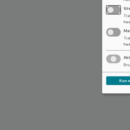
Sit
Traf
For
Ma
Tra
For
Akt
Brug
Kun 