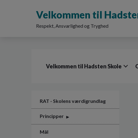
G
å
Velkommen til Hadste
t
i
Respekt, Ansvarlighed og Tryghed
l
h
o
v
e
d
Velkommen til Hadsten Skole
i
n
d
h
o
l
RAT - Skolens værdigrundlag
d
e
Principper
t
Mål