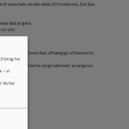
ve et materiale om den døde til forældrene. Det kan
r med død at gøre.
en er slut.
sen. Informationen kan, afhængigt af klassetrin,
il brug for
or forældrene om børns sorgreaktioner arrangeres.
k – vi
r du har
en.