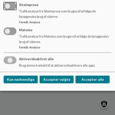
o
SiteImprove
l
Trafikanalyse fra Siteimprove som bruges til at følge de
d
besøgendes brug af siderne
e
Formål
:
Analyse
t
Matomo
Trafikanalyse fra Matomo som bruges til at følge de besøgendes
brug af siderne.
Formål
:
Analyse
Aktiver/deaktivér alle
Brug denne kontakt til at aktivere/deaktivere alle apps.
Kun nødvendige
Accepter valgte
Accepter alle