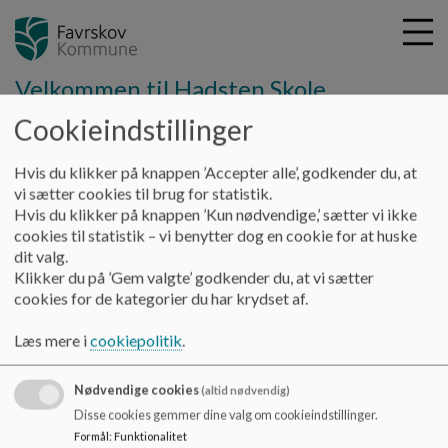
Velkommen til Hadsten Skole
Cookieindstillinger
G
Hvis du klikker på knappen ’Accepter alle’, godkender du, at
å
vi sætter cookies til brug for statistik.
t
Hvis du klikker på knappen ’Kun nødvendige,’ sætter vi ikke
i
Hadsten Skole
cookies til statistik – vi benytter dog en cookie for at huske
l
Hadbjergvej 12, 8370 Hadsten
dit valg.
h
Klikker du på ’Gem valgte’ godkender du, at vi sætter
hadstenskole@favrskov.dk
o
cookies for de kategorier du har krydset af.
+45 89 64 47 20
v
e
EAN NR.
5798004464113
Læs mere i
cookiepolitik
.
d
Tilgængelighedserklæring
i
Sitemap
Nødvendige cookies
n
(altid nødvendig)
d
Disse cookies gemmer dine valg om cookieindstillinger.
h
Formål
:
Funktionalitet
Cookie politik