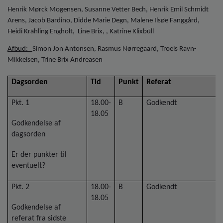
o
Henrik Mørck Mogensen, Susanne Vetter Bech, Henrik Emil Schmidt
l
Arens, Jacob Bardino, Didde Marie Degn, Malene Ilsøe Fanggård,
d
Heidi Krähling Engholt, Line Brix, , Katrine Klixbüll
e
t
Afbud:
Simon Jon Antonsen, Rasmus Nørregaard, Troels Ravn-
Mikkelsen, Trine Brix Andreasen
Dagsorden
Tid
Punkt
Referat
Pkt. 1
18.00-
B
Godkendt
18.05
Godkendelse af
dagsorden
Er der punkter til
eventuelt?
Pkt. 2
18.00-
B
Godkendt
18.05
Godkendelse af
referat fra sidste