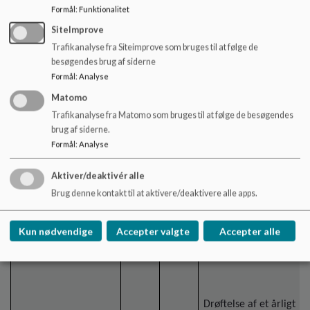
Formål
:
Funktionalitet
Pkt. 5
Kl.
D
Folder til
SiteImprove
19.30-
forældrerødder
Trafikanalyse fra Siteimprove som bruges til at følge de
Bestyrelsesdeltagelse
19.50
præsenteret
besøgendes brug af siderne
på kommende
Formål
:
Analyse
forældremøder.
Susanne sender rundt
Matomo
til evt. rettelser
Didde og Susanne har
Trafikanalyse fra Matomo som bruges til at følge de besøgendes
punktet
Skal være klar august
brug af siderne.
– møderne.
Formål
:
Analyse
Katrine laver plan for
Aktiver/deaktivér alle
Bilag: RAT, som det
fælles
Brug denne kontakt til at aktivere/deaktivere alle apps.
blev præsenteret for
forældremøder og
kommende 7.
orienterer
årgangsforældre.
Kun nødvendige
Accepter valgte
Accepter alle
bestyrelsen om
datoerne.
Drøftelse af et årligt