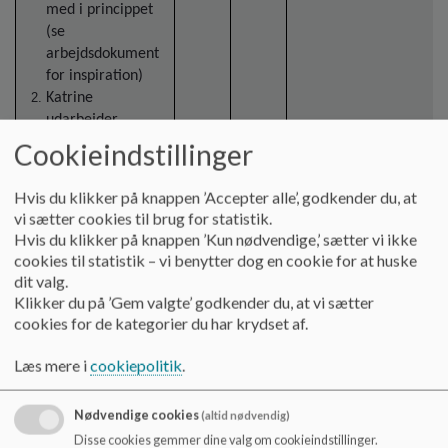
med i princippet
(se
arbejdsdokument
for inspiration)
Katrine
udarbejder
udkast, der
Cookieindstillinger
præsenteres på
næste
Hvis du klikker på knappen ’Accepter alle’, godkender du, at
bestyrelsesmøde
vi sætter cookies til brug for statistik.
Herefter lægges
Hvis du klikker på knappen ’Kun nødvendige,’ sætter vi ikke
princippet ud til
cookies til statistik – vi benytter dog en cookie for at huske
kommentering hos
dit valg.
medarbejderne
Klikker du på ’Gem valgte’ godkender du, at vi sætter
gennem LMU
cookies for de kategorier du har krydset af.
Princippet
godkendes på
Læs mere i
cookiepolitik
.
næstkommende
bestyrelsesmøde
Nødvendige cookies
(altid nødvendig)
Disse cookies gemmer dine valg om cookieindstillinger.