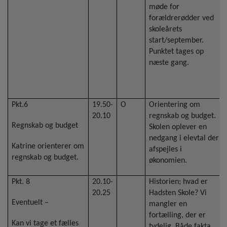
møde for
forældrerødder ved
skoleårets
start/september.
Punktet tages op
næste gang.
Pkt.6
19.50-
O
Orientering om
20.10
regnskab og budget.
Regnskab og budget
Skolen oplever en
nedgang i elevtal der
Katrine orienterer om
afspejles i
regnskab og budget.
økonomien.
Pkt. 8
20.10-
Historien; hvad er
20.25
Hadsten Skole? Vi
Eventuelt –
mangler en
fortælling, der er
Kan vi tage et fælles
tydelig. Både fakta