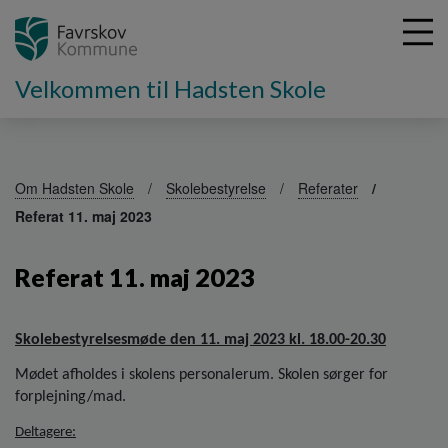
Velkommen til Hadsten Skole
G
å
Om Hadsten Skole
Skolebestyrelse
Referater
t
Referat 11. maj 2023
i
l
h
Referat 11. maj 2023
o
v
e
Skolebestyrelsesmøde den 11. maj 2023 kl. 18.00-20.30
d
i
Mødet afholdes i skolens personalerum. Skolen sørger for
n
forplejning/mad.
d
Deltagere:
h