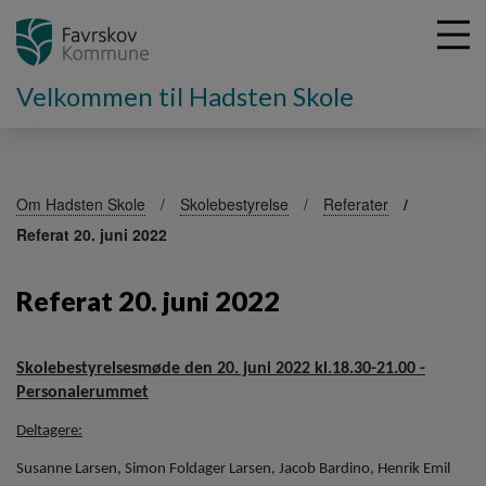
Velkommen til Hadsten Skole
G
å
Om Hadsten Skole
Skolebestyrelse
Referater
t
Referat 20. juni 2022
i
l
h
Referat 20. juni 2022
o
v
e
Skolebestyrelsesmøde den 20. juni 2022 kl.18.30-21.00 -
d
Personalerummet
i
n
Deltagere:
d
Susanne Larsen, Simon Foldager Larsen, Jacob Bardino, Henrik Emil
h