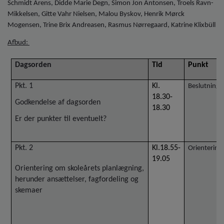
o
Schmidt Arens, Didde Marie Degn, Simon Jon Antonsen, Troels Ravn-
l
Mikkelsen, Gitte Vahr Nielsen, Malou Byskov, Henrik Mørck
d
Mogensen, Trine Brix Andreasen, Rasmus Nørregaard, Katrine Klixbüll
e
Afbud:
t
Dagsorden
Tid
Punkt
Pkt. 1
Kl.
Beslutning
18.30-
Godkendelse af dagsorden
18.30
Er der punkter til eventuelt?
Pkt. 2
Kl.18.55-
Orientering
19.05
Orientering om skoleårets planlægning,
herunder ansættelser, fagfordeling og
skemaer