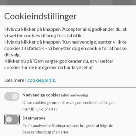
Cookieindstillinger
Pkt. 3
19.05-
Drøftelse
19.15
Hvis du klikker på knappen ’Accepter alle’, godkender du, at
Principper og årshjul – hvad vil vi gerne
vi sætter cookies til brug for statistik.
arbejde videre med i den nye
Hvis du klikker på knappen ’Kun nødvendige,’ sætter vi ikke
bestyrelse?
cookies til statistik – vi benytter dog en cookie for at huske
dit valg.
- Princip for
Klikker du på ’Gem valgte’ godkender du, at vi sætter
skole/hjemsamarbejdet/kommunikation
cookies for de kategorier du har krydset af.
- Princip for skolens fællesskaber
Læs mere i
cookiepolitik
.
Nødvendige cookies
(altid nødvendig)
Disse cookies gemmer dine valg om cookieindstillinger.
Formål
:
Funktionalitet
SiteImprove
Trafikanalyse fra Siteimprove som bruges til at følge de
besøgendes brug af siderne