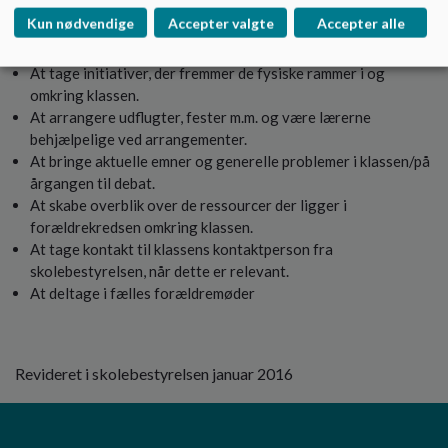
At etablere en klassekasse og administrere denne.
Kun nødvendige
Accepter valgte
Accepter alle
At tage initiativer, der fremmer det sociale fællesskab i og
omkring klassen.
At tage initiativer, der fremmer de fysiske rammer i og
omkring klassen.
At arrangere udflugter, fester m.m. og være lærerne
behjælpelige ved arrangementer.
At bringe aktuelle emner og generelle problemer i klassen/på
årgangen til debat.
At skabe overblik over de ressourcer der ligger i
forældrekredsen omkring klassen.
At tage kontakt til klassens kontaktperson fra
skolebestyrelsen, når dette er relevant.
At deltage i fælles forældremøder
Revideret i skolebestyrelsen januar 2016