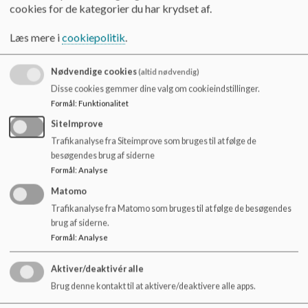
cookies for de kategorier du har krydset af.
Etablering af forældreråd:
Læs mere i
cookiepolitik
.
Der vælges forældre til klassernes forældreråd en gang
årligt (til første forældremøde i efteråret)
Nødvendige cookies
(altid nødvendig)
Opstilling som kandidat er frivillig.
Disse cookies gemmer dine valg om cookieindstillinger.
Der vælges 4-5 forældre.
Formål
:
Funktionalitet
Klassens lærere
kan
inviteres til møder.
SiteImprove
Trafikanalyse fra Siteimprove som bruges til at følge de
besøgendes brug af siderne
Etablering af ”ad hoc” grupper
Formål
:
Analyse
Matomo
Forældrene sættes i grupper – dvs. at flere forældre er
Trafikanalyse fra Matomo som bruges til at følge de besøgendes
aktive.
brug af siderne.
Ad hoc grupper kan opløses efter hvert arrangement
Formål
:
Analyse
Aktiver/deaktivér alle
Forældrerådets/ ad hoc gruppers opgaver kan være:
Brug denne kontakt til at aktivere/deaktivere alle apps.