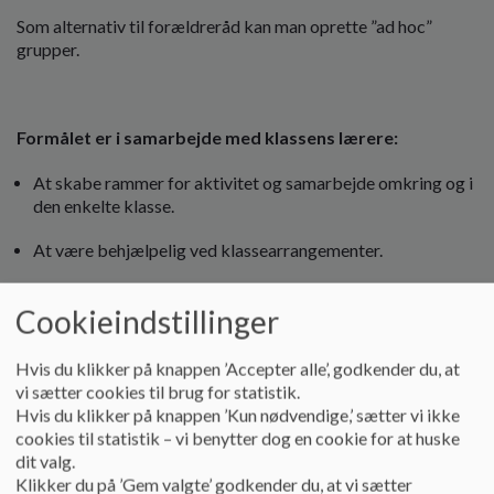
o
Som alternativ til forældreråd kan man oprette ”ad hoc”
l
grupper.
d
e
t
Formålet er i samarbejde med klassens lærere:
At skabe rammer for aktivitet og samarbejde omkring og i
den enkelte klasse.
At være behjælpelig ved klassearrangementer.
At arbejde for at forældrekredsen inddrages i skolen.
Cookieindstillinger
At arbejde for at forældrekredsens ressourcer bruges til
såvel praktiske som sociale formål i og omkring klassen.
Hvis du klikker på knappen ’Accepter alle’, godkender du, at
vi sætter cookies til brug for statistik.
At medvirke til at sikre et godt undervisningsmiljø for
Hvis du klikker på knappen ’Kun nødvendige,’ sætter vi ikke
elever og lærere i klassen.
cookies til statistik – vi benytter dog en cookie for at huske
dit valg.
Klikker du på ’Gem valgte’ godkender du, at vi sætter