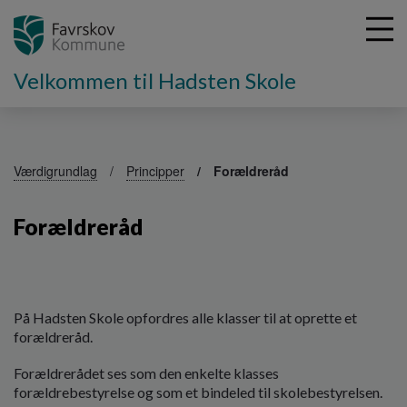
Velkommen til Hadsten Skole
G
å
Værdigrundlag
Principper
Forældreråd
t
i
Forældreråd
l
h
o
v
e
På Hadsten Skole opfordres alle klasser til at oprette et
d
forældreråd.
i
n
Forældrerådet ses som den enkelte klasses
d
forældrebestyrelse og som et bindeled til skolebestyrelsen.
h