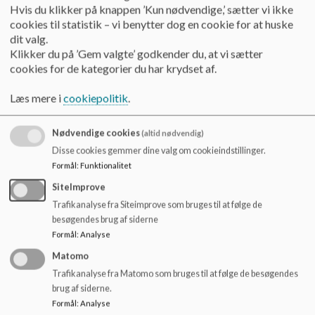
Der udarbejdes proces for, hvordan vi styrker fællesskaberne i klasser
Hvis du klikker på knappen ’Kun nødvendige,’ sætter vi ikke
cookies til statistik – vi benytter dog en cookie for at huske
Der udarbejdes pejlemærker for god praksis på Hadsten Skole, herund
dit valg.
Klikker du på ’Gem valgte’ godkender du, at vi sætter
Trivselsmålingerne følges og drøftes i teams, herunder måling fra Børns
cookies for de kategorier du har krydset af.
Læs mere i
cookiepolitik
.
Nødvendige cookies
(altid nødvendig)
Disse cookies gemmer dine valg om cookieindstillinger.
Formål
:
Funktionalitet
SiteImprove
Kommunal ramme for skoleudviklingssamtalen
Trafikanalyse fra Siteimprove som bruges til at følge de
besøgendes brug af siderne
Formål
:
Analyse
Matomo
Trafikanalyse fra Matomo som bruges til at følge de besøgendes
brug af siderne.
Formål
:
Analyse