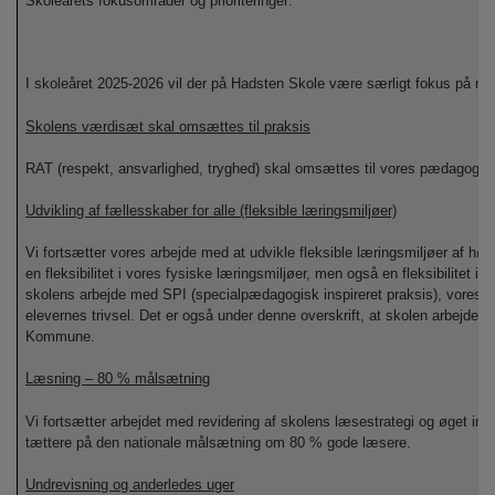
Skoleårets fokusområder og prioriteringer:
I skoleåret 2025-2026 vil der på Hadsten Skole være særligt fokus på 
Skolens værdisæt skal omsættes til praksis
RAT (respekt, ansvarlighed, tryghed) skal omsættes til vores pædagogisk
Udvikling af fællesskaber for alle (fleksible læringsmiljøer)
Vi fortsætter vores arbejde med at udvikle fleksible læringsmiljøer af høj
en fleksibilitet i vores fysiske læringsmiljøer, men også en fleksibilitet 
skolens arbejde med SPI
(specialpædagogisk inspireret praksis), vores
elevernes trivsel. Det er også under denne overskrift, at skolen arbejder 
Kommune.
Læsning – 80 % målsætning
Vi fortsætter arbejdet med revidering af skolens læsestrategi og øget in
tættere på den nationale målsætning om 80 % gode læsere.
Undrevisning og anderledes uger