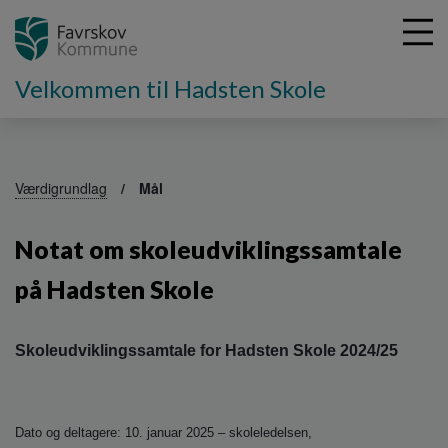
Velkommen til Hadsten Skole
G
å
Værdigrundlag
Mål
t
i
Notat om skoleudviklingssamtale
l
h
på Hadsten Skole
o
v
e
d
Skoleudviklingssamtale for Hadsten Skole 2024/25
i
n
d
Dato og deltagere: 10. januar 2025 – skoleledelsen,
h