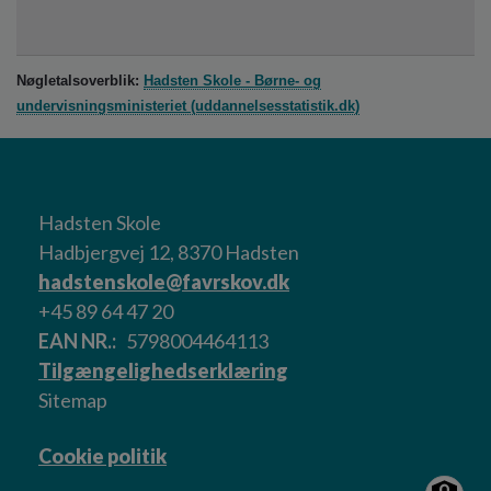
Nøgletalsoverblik:
Hadsten Skole - Børne- og
undervisningsministeriet (uddannelsesstatistik.dk)
Hadsten Skole
Hadbjergvej 12, 8370 Hadsten
hadstenskole@favrskov.dk
+45 89 64 47 20
EAN NR.
5798004464113
Tilgængelighedserklæring
Sitemap
Cookie politik