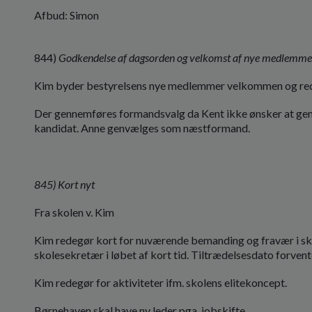
Afbud: Simon
844)
Godkendelse af dagsorden og velkomst af nye medlemme
Kim byder bestyrelsens nye medlemmer velkommen og rede
Der gennemføres formandsvalg da Kent ikke ønsker at geno
kandidat. Anne genvælges som næstformand.
845) Kort nyt
Fra skolen v. Kim
Kim redegør kort for nuværende bemanding og fravær i sko
skolesekretær i løbet af kort tid. Tiltrædelsesdato forvent
Kim redegør for aktiviteter ifm. skolens elitekoncept.
Børnehaven skal have ny leder pga. jobskifte.