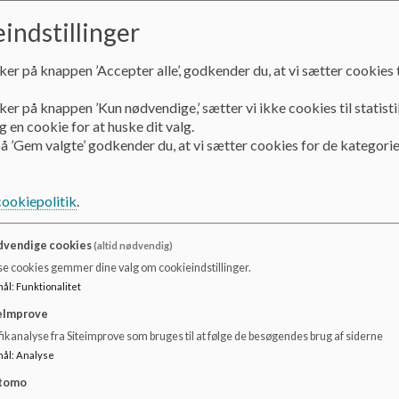
”Forældremøder” med deltagelse af bestyrelsesmedlem fas
indstillinger
årg. 30/8, 17-19
ker på knappen ’Accepter alle’, godkender du, at vi sætter cookies t
4. årg. 4/9, 17-19
7. årg. 6/9, 17-19
ker på knappen ’Kun nødvendige,’ sætter vi ikke cookies til statisti
 en cookie for at huske dit valg.
Skolebestyrelsen afholder 6 faste årlige møder samt ad ho
å ’Gem valgte’ godkender du, at vi sætter cookies for de kategorie
cookiepolitik
.
847 Nyt elitekoncept
Kim redegør for Hadsten Skoles elitekoncept. En hel del bør
vendige cookies
(altid nødvendig)
har været ønske om etablering af et tilsvarende lokalt til
se cookies gemmer dine valg om cookieindstillinger.
idrætsforeninger har lavet elite-koncept. 27/8 afholdes off
mål
:
Funktionalitet
mere information om konceptet på Hadsten Skoles hjemm
eImprove
ikanalyse fra Siteimprove som bruges til at følge de besøgendes brug af siderne
mål
:
Analyse
848) Fritidstilbud på Hadsten Skole
tomo