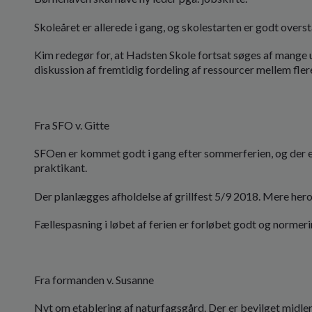
Skoleåret er allerede i gang, og skolestarten er godt overst
Kim redegør for, at Hadsten Skole fortsat søges af mange u
diskussion af fremtidig fordeling af ressourcer mellem fl
Fra SFO v. Gitte
SFOen er kommet godt i gang efter sommerferien, og der e
praktikant.
Der planlægges afholdelse af grillfest 5/9 2018. Mere herom
Fællespasning i løbet af ferien er forløbet godt og normeri
Fra formanden v. Susanne
Nyt om etablering af naturfagsgård. Der er bevilget midler 