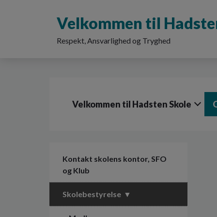
G
å
Velkommen til Hadste
t
i
Respekt, Ansvarlighed og Tryghed
l
h
o
v
e
d
Velkommen til Hadsten Skole
i
n
d
h
o
l
Kontakt skolens kontor, SFO
d
og Klub
e
t
Skolebestyrelse