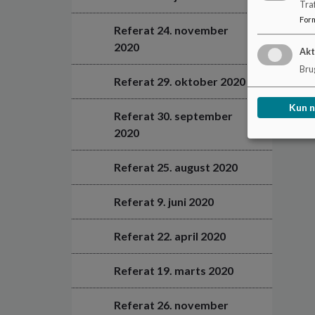
Tra
For
Referat 24. november
2020
Akt
Brug
Referat 29. oktober 2020
Kun 
Referat 30. september
2020
Referat 25. august 2020
Referat 9. juni 2020
Referat 22. april 2020
Referat 19. marts 2020
Referat 26. november