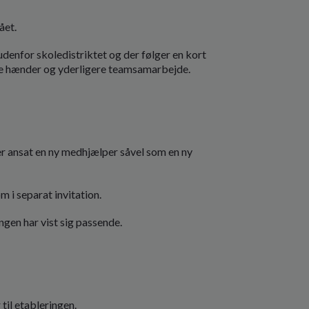
ået.
denfor skoledistriktet og der følger en kort
ere hænder og yderligere teamsamarbejde.
r ansat en ny medhjælper såvel som en ny
 i separat invitation.
ngen har vist sig passende.
til etableringen.