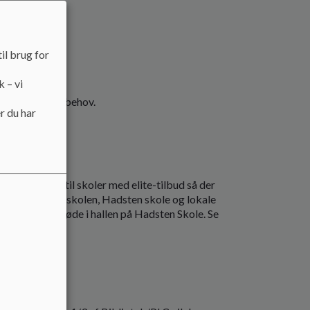
tlægges til:
il brug for
k – vi
c møder efter behov.
r du har
n forsvinder til skoler med elite-tilbud så der
bud. Østervangsskolen, Hadsten skole og lokale
entligt intromøde i hallen på Hadsten Skole. Se
eside.