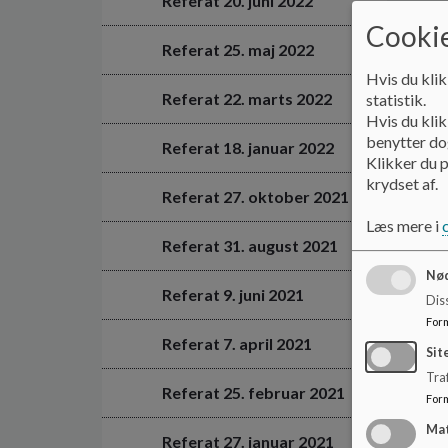
Referat 20. juni 2022
Cookie
Referat 25. maj 2022
Hvis du klik
Referat 22. marts 2022
statistik.
Hvis du klik
benytter dog
Referat 18. januar 2022
Klikker du p
krydset af.
Referat 27. oktober 2021
Læs mere i
Referat 31. august 2021
Nød
Referat 9. juni 2021
Dis
For
Referat 7. april 2021
Sit
Traf
Referat 25. februar 2021
For
Ma
Referat 27. januar 2021