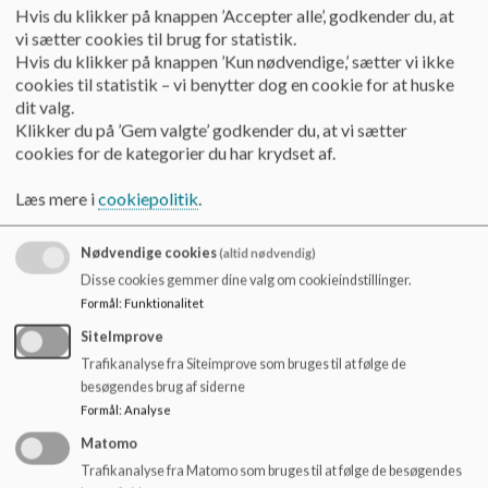
Hvis du klikker på knappen ’Accepter alle’, godkender du, at
vi sætter cookies til brug for statistik.
Hvis du klikker på knappen ’Kun nødvendige,’ sætter vi ikke
cookies til statistik – vi benytter dog en cookie for at huske
dit valg.
Klikker du på ’Gem valgte’ godkender du, at vi sætter
cookies for de kategorier du har krydset af.
Pkt. 6
19.40 -19.55
Orient
Læs mere i
cookiepolitik
.
Nødvendige cookies
(altid nødvendig)
Orientering fra skolen og SFO
Disse cookies gemmer dine valg om cookieindstillinger.
Formål
:
Funktionalitet
SiteImprove
Trafikanalyse fra Siteimprove som bruges til at følge de
besøgendes brug af siderne
Formål
:
Analyse
Matomo
Trafikanalyse fra Matomo som bruges til at følge de besøgendes