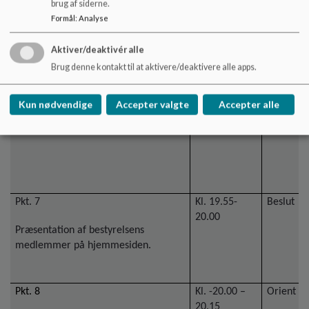
brug af siderne.
Formål
:
Analyse
Aktiver/deaktivér alle
Brug denne kontakt til at aktivere/deaktivere alle apps.
Kun nødvendige
Accepter valgte
Accepter alle
Pkt. 7
Kl. 19.55-
Beslut
20.00
Præsentation af bestyrelsens
medlemmer på hjemmesiden.
Pkt. 8
Kl. -20.00 –
Orient
20.15