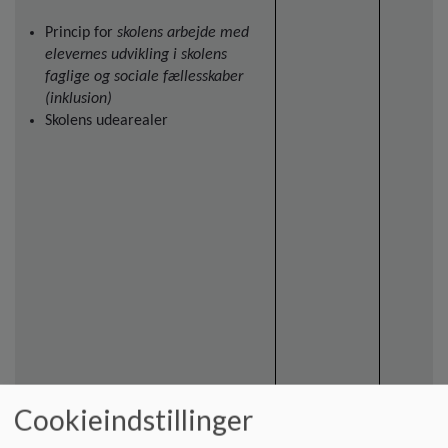
Princip for
skolens arbejde med
elevernes udvikling i skolens
faglige og sociale fællesskaber
(inklusion)
Skolens udearealer
Cookieindstillinger