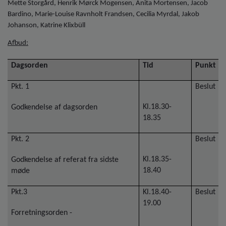
o
Mette Storgård, Henrik Mørck Mogensen, Anita Mortensen, Jacob
l
Bardino, Marie-Louise Ravnholt Frandsen, Cecilia Myrdal, Jakob
d
Johanson, Katrine Klixbüll
e
Afbud:
t
Dagsorden
Tid
Punkt
Pkt. 1
Beslut
Kl.18.30-
Godkendelse af dagsorden
18.35
Pkt. 2
Beslut
Kl.18.35-
Godkendelse af referat fra sidste
18.40
møde
Pkt.3
Kl.18.40-
Beslut
19.00
Forretningsorden -