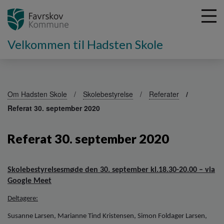
Velkommen til Hadsten Skole
G
å
Om Hadsten Skole
Skolebestyrelse
Referater
t
Referat 30. september 2020
i
l
h
Referat 30. september 2020
o
v
e
Skolebestyrelsesmøde den 30. september kl.18.30-20.00 – via
d
Google Meet
i
n
Deltagere:
d
Susanne Larsen, Marianne Tind Kristensen, Simon Foldager Larsen,
h